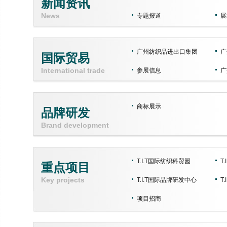
新闻资讯
News
专题报道
展
广州纺织品进出口集团
广
国际贸易
International trade
参展信息
广
商标展示
品牌研发
Brand development
T.I.T国际纺织科贸园
T
重点项目
Key projects
T.I.T国际品牌研发中心
T
项目招商