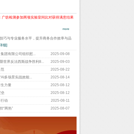
客服连续多年荣登“中国服装行业百强企业”榜单
：广纺检测参加两项实验室间比对获得满意结果
喜报：广纺检测皮革pH测定能力验证获评“满意”
7日
喜报：化工公司获评AAA企业信用等级证书
more
A-PG202517皮革中短链氯化石蜡测定测量审核
技巧与专业服务水平，提升商务合作效率与品
客服连续多年荣登“中国服装行业百强企业”榜单
[详细]
：广纺检测参加两项实验室间比对获得满意结果
喜报：广纺检测皮革pH测定能力验证获评“满意”
团有限公司组织慰...
2025-09-08
7日
喜报：化工公司获评AAA企业信用等级证书
世界反法西斯战争胜利8...
2025-09-03
A-PG202517皮革中短链氯化石蜡测定测量审核
典范
2025-08-22
I多场景实战效能...
2025-08-14
新生力量
2025-08-12
壁垒
2025-08-12
再行动
2025-08-11
“两热”
2025-08-07