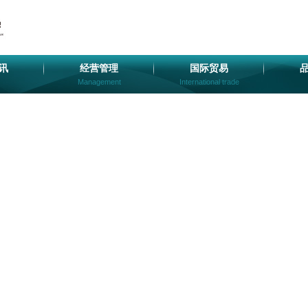
讯
经营管理
国际贸易
Management
International trade