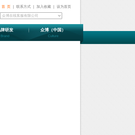
首 页
|
联系方式
|
加入收藏
|
设为首页
品牌研发
众博（中国）
Brand
Culture