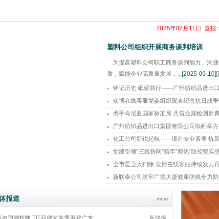
2025年07月26日
喜报：众博在线
2025年07月11日
喜报
2025年06月24日
塑料公司组织开展商务谈判培训
2025年06月1
2025年05月21日
喜报：广纺检测成功通过中轻检验认证组织的CNAS PT0038-M
为提高塑料公司职工商务谈判能力、沟通
2025年07月26日
喜报：众博在线
质，赋能企业高质量发展，...
[2025-09-10]
2025年07月11日
喜报
2025年06月24日
铭记历史 砥砺前行——广州纺织品进出口集
2025年06月1
众博在线客服党委组织观看纪念抗日战争暨
2025年05月21日
喜报：广纺检测成功通过中轻检验认证组织的CNAS PT0038-M
携手肯尼亚国家标准局 共筑合规检测新
广州纺织品进出口集团有限公司顺利举办“A
化工公司新锐起航——锻造专业素养 炼
党建引领“三线协同”筑牢“两热”防控坚实
全市爱卫大扫除 众博在线客服持续发力
新联泰公司筑牢广德大厦健康防线全力防控
体报道
more
与国潮辉映 TIT品牌时装秀再登广东...
新快报