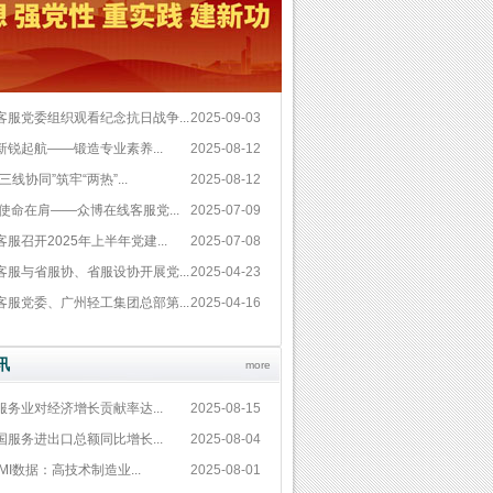
客服党委组织观看纪念抗日战争...
2025-09-03
锐起航——锻造专业素养...
2025-08-12
三线协同”筑牢“两热”...
2025-08-12
使命在肩——众博在线客服党...
2025-07-09
服召开2025年上半年党建...
2025-07-08
客服与省服协、省服设协开展党...
2025-04-23
客服党委、广州轻工集团总部第...
2025-04-16
讯
more
务业对经济增长贡献率达...
2025-08-15
服务进出口总额同比增长...
2025-08-04
MI数据：高技术制造业...
2025-08-01