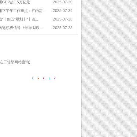
GDP超1.5万亿元
2025-07-30
下半年工作重点：扩内需...
2025-07-29
“十四五”规划丨“十四...
2025-07-28
递积极信号 上半年财政...
2025-07-28
备案可在工信部网站查询
)