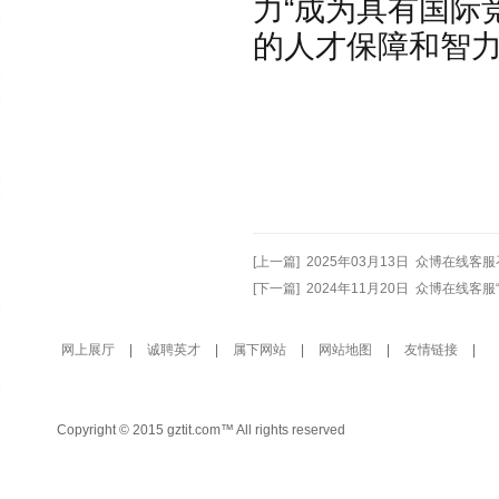
力“成为具有国际
的人才保障和智
[上一篇] 2025年03月13日 众博在线客
[下一篇] 2024年11月20日 众博在线
网上展厅
|
诚聘英才
|
属下网站
|
网站地图
|
友情链接
|
Copyright © 2015 gztit.com™ All rights reserved