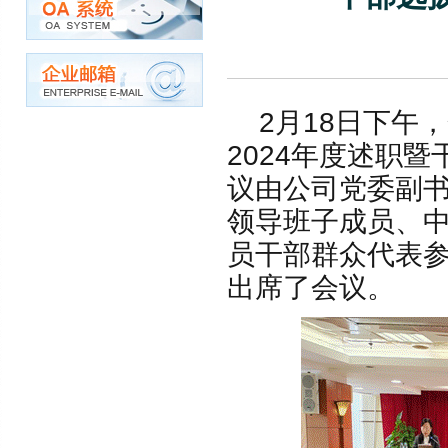
2月18日下午
2024年度述职
议由公司党委副
领导班子成员、中
员干部群众代表
出席了会议。