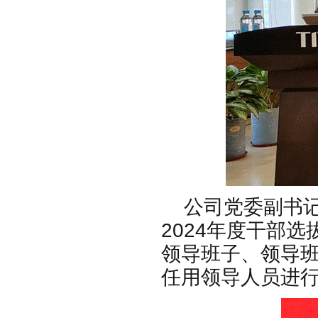
公司党委副书记
2024年度干部
领导班子、领导
任用领导人员进