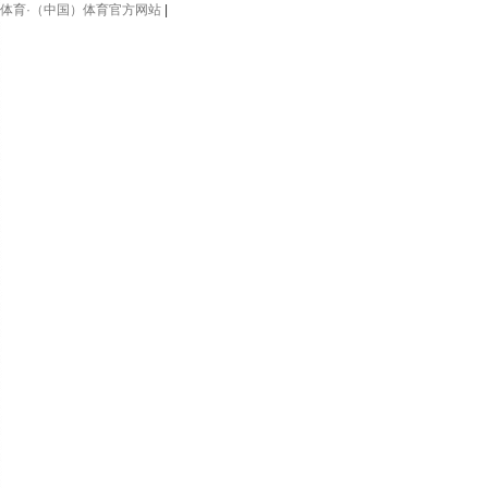
体育·（中国）体育官方网站
|