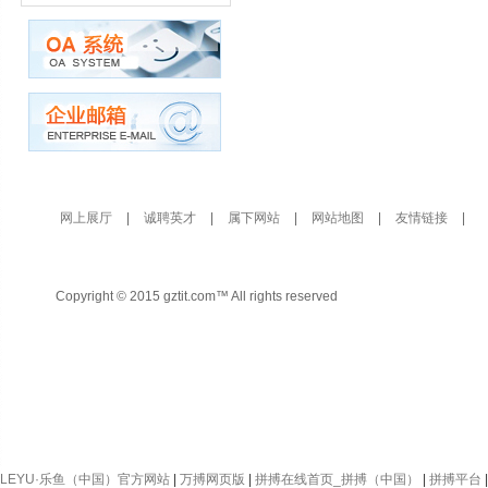
网上展厅
|
诚聘英才
|
属下网站
|
网站地图
|
友情链接
|
Copyright © 2015 gztit.com™ All rights reserved
LEYU·乐鱼（中国）官方网站
|
万搏网页版
|
拼搏在线首页_拼搏（中国）
|
拼搏平台