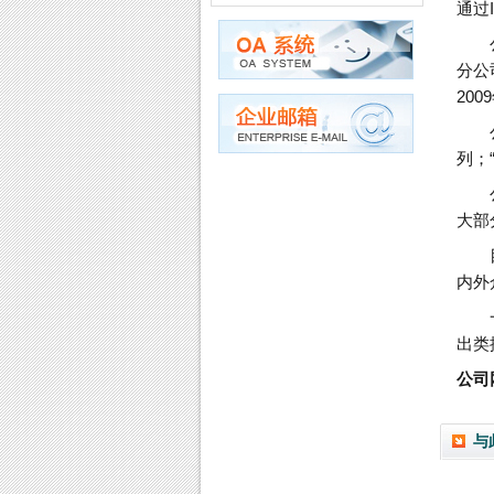
通过
分公
20
列；
大部
内外
出类
公司网
与