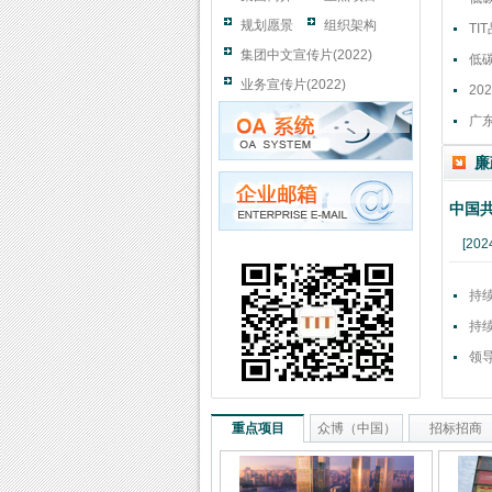
规划愿景
组织架构
T
集团中文宣传片(2022)
低碳
业务宣传片(2022)
20
广
廉
中国
[202
持
持
领
重点项目
众博（中国）
招标招商