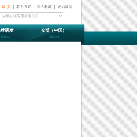
首 页
|
联系方式
|
加入收藏
|
设为首页
品牌研发
众博（中国）
Brand
Culture