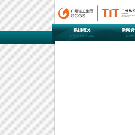
集团概况
新闻资
Group Overview
News