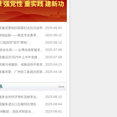
客服党委组织观看纪念抗日战争...
2025-09-03
锐起航——锻造专业素养...
2025-08-12
三线协同”筑牢“两热”...
2025-08-12
使命在肩——众博在线客服党...
2025-07-09
服召开2025年上半年党建...
2025-07-08
客服与省服协、省服设协开展党...
2025-04-23
客服党委、广州轻工集团总部第...
2025-04-16
讯
more
务业对经济增长贡献率达...
2025-08-15
服务进出口总额同比增长...
2025-08-04
MI数据：高技术制造业...
2025-08-01