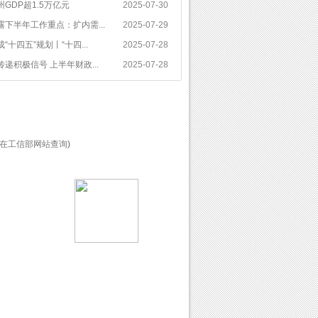
GDP超1.5万亿元
2025-07-30
下半年工作重点：扩内需...
2025-07-29
“十四五”规划丨“十四...
2025-07-28
递积极信号 上半年财政...
2025-07-28
备案可在工信部网站查询
)