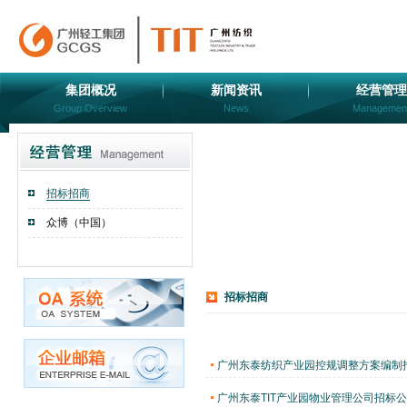
集团概况
新闻资讯
经营管理
Group Overview
News
Managemen
招标招商
众博（中国）
招标招商
广州东泰纺织产业园控规调整方案编制
广州东泰TIT产业园物业管理公司招标