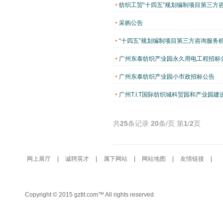
纺织工贸“十四五”规划编制项目第三方
采购公告
“十四五”规划编制项目第三方咨询服务
广州东泰纺织产业园永久用电工程招标
广州东泰纺织产业园小市政招标公告
广州T.I.T国际纺织城科贸园和产业园
共
25
条记录
20
条/页 第
1
/
2
页
网上展厅
|
诚聘英才
|
属下网站
|
网站地图
|
友情链接
|
Copyright © 2015 gztit.com™ All rights reserved